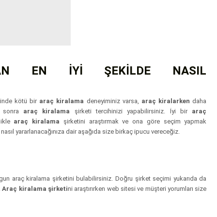
DAN EN İYİ ŞEKİLDE NASIL
sinde kötü bir
araç kiralama
deneyiminiz varsa,
araç kiralarken
daha
en sonra
araç kiralama
şirketi tercihinizi yapabilirsiniz. İyi bir
araç
likle
araç kiralama
şirketini araştırmak ve ona göre seçim yapmak
 nasıl yararlanacağınıza dair aşağıda size birkaç ipucu vereceğiz.
uygun araç kiralama şirketini bulabilirsiniz. Doğru şirket seçimi yukarıda da
.
Araç kiralama şirketi
ni araştırırken web sitesi ve müşteri yorumları size