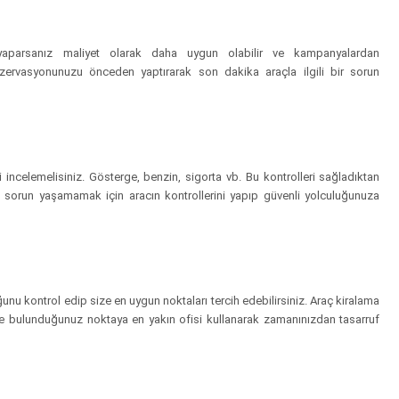
yaparsanız maliyet olarak daha uygun olabilir ve kampanyalardan
ezervasyonunuzu önceden yaptırarak son dakika araçla ilgili bir sorun
 incelemelisiniz. Gösterge, benzin, sigorta vb. Bu kontrolleri sağladıktan
da sorun yaşamamak için aracın kontrollerini yapıp güvenli yolculuğunuza
uğunu kontrol edip size en uygun noktaları tercih edebilirsiniz. Araç kiralama
n de bulunduğunuz noktaya en yakın ofisi kullanarak zamanınızdan tasarruf