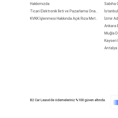
Hakkımızda
Sabiha 
Ticari Elektronik İleti ve Pazarlama Onay Formu
İstanbul
KVKK İşlenmesi Hakkında Açık Rıza Metni
İzmir A
Ankara 
Muğla D
Kayseri
Antalya
B2 Car Lease’de ödemeleriniz %100 güven altında.