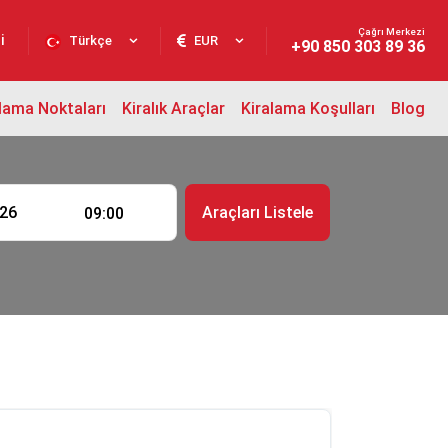
Çağrı Merkezi
i
Türkçe
EUR
+90 850 303 89 36
lama Noktaları
Kiralık Araçlar
Kiralama Koşulları
Blog
t
Araçları Listele
09:00