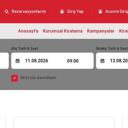
Rezervasyonlarım
Giriş Yap
Acente Giriş
Anasayfa
Kurumsal Kiralama
Kampanyalar
Kira
Alış Tarih & Saat
Bırakış Tarih & Saa
09:00
30-65 yaş arasındayım