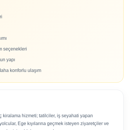
ri
şımı
m seçenekleri
gun yapı
daha konforlu ulaşım
iralama hizmeti; tatilciler, iş seyahati yapan
yolcular, Ege kıyılarına geçmek isteyen ziyaretçiler ve