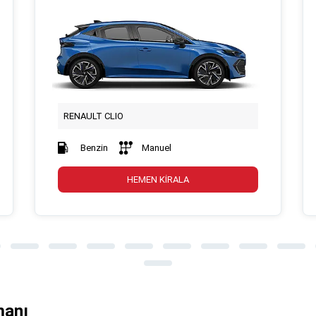
RENAULT CLIO
Benzin
Manuel
HEMEN KİRALA
manı