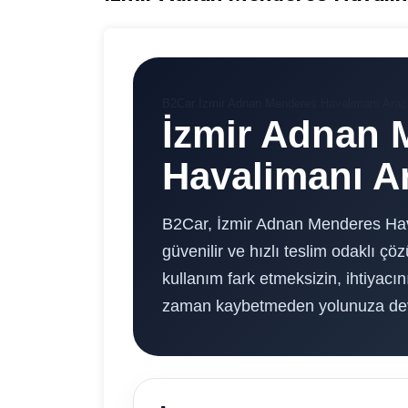
B2Car İzmir Adnan Menderes Havalimanı Araç
İzmir Adnan 
Havalimanı A
B2Car, İzmir Adnan Menderes Hava
güvenilir ve hızlı teslim odaklı ç
kullanım fark etmeksizin, ihtiyacın
zaman kaybetmeden yolunuza deva