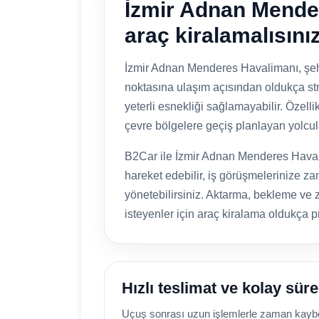
İzmir Adnan Mende
araç kiralamalısını
İzmir Adnan Menderes Havalimanı, şehi
noktasına ulaşım açısından oldukça str
yeterli esnekliği sağlamayabilir. Özell
çevre bölgelere geçiş planlayan yolcula
B2Car ile İzmir Adnan Menderes Havali
hareket edebilir, iş görüşmelerinize za
yönetebilirsiniz. Aktarma, bekleme v
isteyenler için araç kiralama oldukça p
Hızlı teslimat ve kolay sür
Uçuş sonrası uzun işlemlerle zaman kaybet