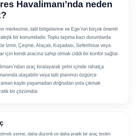
res Havalimanı’nda neden
z?
r merkezine, tatil bölgelerine ve Ege’nin birçok önemli
atejik bir konumdadır. Toplu taşıma bazı durumlarda
ikle İzmir, Çeşme, Alaçatı, Kuşadası, Seferihisar veya
r için kendi aracına sahip olmak ciddi bir konfor sağlar.
manı’ndan araç kiralayarak şehir içinde rahatça
manında ulaşabilir veya tatil planınızı özgürce
e zaman kaybı yaşamadan doğrudan yola çıkmak
ratik bir çözümdür.
eç
mek yerine, daha düzenli ve daha pratik bir araç teslim