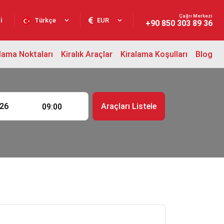
Çağrı Merkezi
i
Türkçe
EUR
+90 850 303 89 36
lama Noktaları
Kiralık Araçlar
Kiralama Koşulları
Blog
t
Araçları Listele
09:00