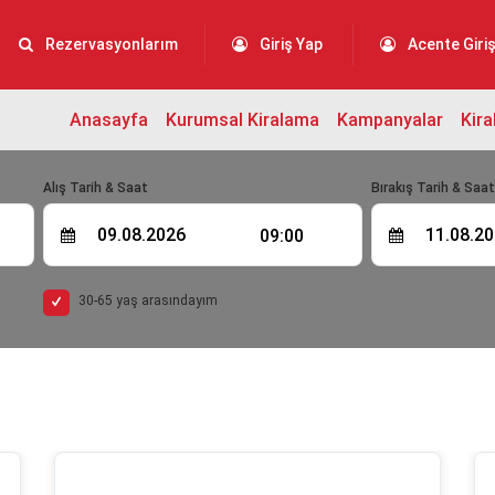
Rezervasyonlarım
Giriş Yap
Acente Giriş
Anasayfa
Kurumsal Kiralama
Kampanyalar
Kira
Alış Tarih & Saat
Bırakış Tarih & Saa
09:00
30-65 yaş arasındayım