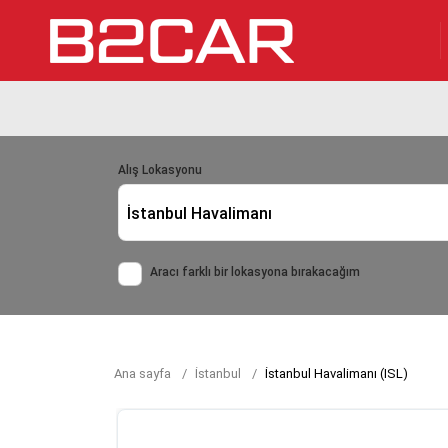
Alış Lokasyonu
İstanbul Havalimanı
Aracı farklı bir lokasyona bırakacağım
Ana sayfa
İstanbul
İstanbul Havalimanı (ISL)