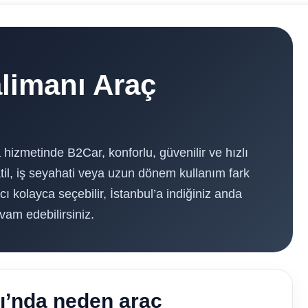
limanı Araç
hizmetinde B2Car, konforlu, güvenilir ve hızlı
til, iş seyahati veya uzun dönem kullanım fark
ı kolayca seçebilir, İstanbul’a indiğiniz anda
m edebilirsiniz.
ı’nda neden araç