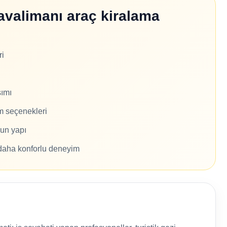
Havalimanı araç kiralama
ri
şımı
m seçenekleri
gun yapı
daha konforlu deneyim