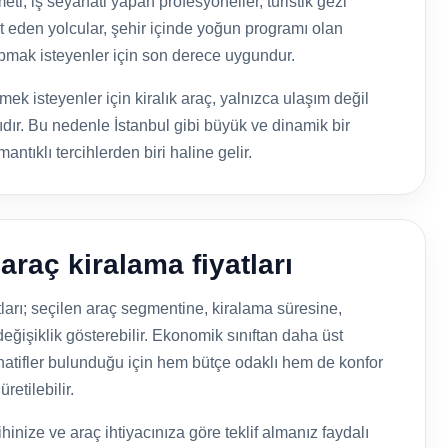
ti; iş seyahati yapan profesyoneller, turistik gezi
at eden yolcular, şehir içinde yoğun programı olan
yapmak isteyenler için son derece uygundur.
k isteyenler için kiralık araç, yalnızca ulaşım değil
ır. Bu nedenle İstanbul gibi büyük ve dinamik bir
tıklı tercihlerden biri haline gelir.
araç kiralama fiyatları
ları; seçilen araç segmentine, kiralama süresine,
eğişiklik gösterebilir. Ekonomik sınıftan daha üst
natifler bulunduğu için hem bütçe odaklı hem de konfor
retilebilir.
hinize ve araç ihtiyacınıza göre teklif almanız faydalı